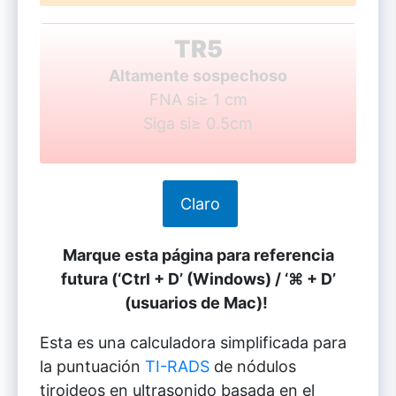
TR5
Altamente sospechoso
FNA si≥ 1 cm
Siga si≥ 0.5cm
Marque esta página para referencia
futura (‘Ctrl + D’ (Windows) / ‘⌘ + D’
(usuarios de Mac)!
Esta es una calculadora simplificada para
la puntuación
TI-RADS
de nódulos
tiroideos en ultrasonido basada en el