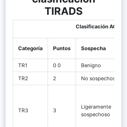
TIRADS
Clasificación ACR T
Categoría
Puntos
Sospecha
TR1
0 0
Benigno
TR2
2
No sospechoso
Ligeramente
TR3
3
sospechoso